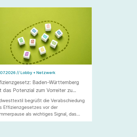
.07.2026
// Lobby + Netzwerk
fizienzgesetz: Baden-Württemberg
t das Potenzial zum Vorreiter zu
rden
dwesttextil begrüßt die Verabschiedung
s Effizienzgesetzes vor der
mmerpause als wichtiges Signal, das
lerdings erst durch eine stringente
setzung überzeugen kann.