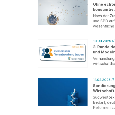
Ohne echte
konsumtiv 
Nach der Zu
und SPD auf,
wesentliche
anzustoßen.
13.03.2025
/
3. Runde d
und Modein
Verhandlungs
wirtschaftli
11.03.2025
//
Sondierung
Wirtschaf
Südwesttext
Bedarf, deu
Reformen zu