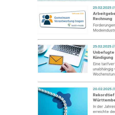
25.02.2025
/
Arbeitgebe
Rechnung
Forderungen 
Modeindustri
25.02.2025
/
Unbefugte Weiter
Kündigung
Eine tarifve
unabhängig v
Wochenstund
Diskriminier
Bundesarbei
20.02.2025
/
Rekordtief 
Württemb
In der Jahre
erreichte d