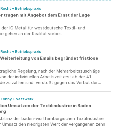
/ Recht + Betriebspraxis
r tragen mit Angebot dem Ernst der Lage
der IG Metall für westdeutsche Textil- und
e gehen an der Realität vorbei.
/ Recht + Betriebspraxis
leitung von Emails begründet fristlose
rtragliche Regelung, nach der Mehrarbeitszuschläge
on der individuellen Arbeitszeit erst ab der 41.
e zu zahlen sind, verstößt gegen das Verbot der
ung Teilzeitbeschäftigter, so das Urteil des
tsgerichts.
/ Lobby + Netzwerk
bei Umsätzen der Textilindustrie in Baden-
erg
sbilanz der baden-württembergischen Textilindustrie
er Umsatz den niedrigsten Wert der vergangenen zehn