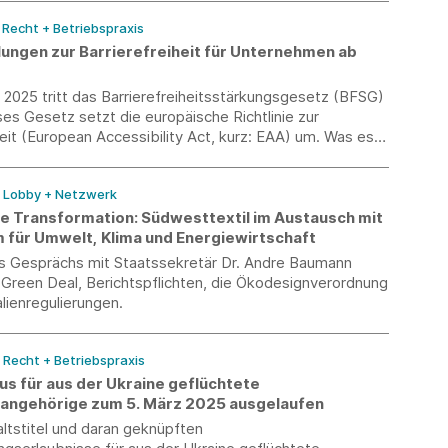
/ Recht + Betriebspraxis
ungen zur Barrierefreiheit für Unternehmen ab
 2025 tritt das Barrierefreiheitsstärkungsgesetz (BFSG)
eses Gesetz setzt die europäische Richtlinie zur
heit (European Accessibility Act, kurz: EAA) um. Was es
chten gilt, finden Sie in den FAQ.
/ Lobby + Netzwerk
e Transformation: Südwesttextil im Austausch mit
m für Umwelt, Klima und Energiewirtschaft
s Gesprächs mit Staatssekretär Dr. Andre Baumann
 Green Deal, Berichtspflichten, die Ökodesignverordnung
lienregulierungen.
/ Recht + Betriebspraxis
us für aus der Ukraine geflüchtete
sangehörige zum 5. März 2025 ausgelaufen
ltstitel und daran geknüpften