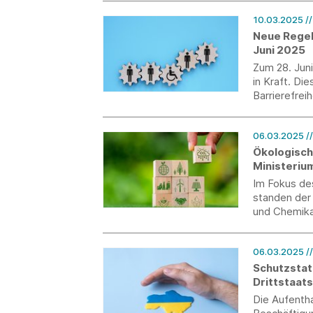
10.03.2025
/
Neue Regel
Juni 2025
Zum 28. Juni
in Kraft. Di
Barrierefrei
dabei zu bea
06.03.2025
/
Ökologisch
Ministeriu
Im Fokus de
standen der
und Chemika
06.03.2025
/
Schutzstat
Drittstaat
Die Aufentha