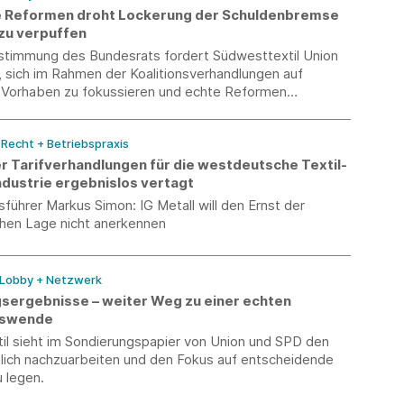
 Reformen droht Lockerung der Schuldenbremse
zu verpuffen
stimmung des Bundesrats fordert Südwesttextil Union
 sich im Rahmen der Koalitionsverhandlungen auf
 Vorhaben zu fokussieren und echte Reformen
/ Recht + Betriebspraxis
er Tarifverhandlungen für die westdeutsche Textil-
dustrie ergebnislos vertagt
führer Markus Simon: IG Metall will den Ernst der
chen Lage nicht anerkennen
 Lobby + Netzwerk
sergebnisse – weiter Weg zu einer echten
tswende
il sieht im Sondierungspapier von Union und SPD den
tlich nachzuarbeiten und den Fokus auf entscheidende
 legen.