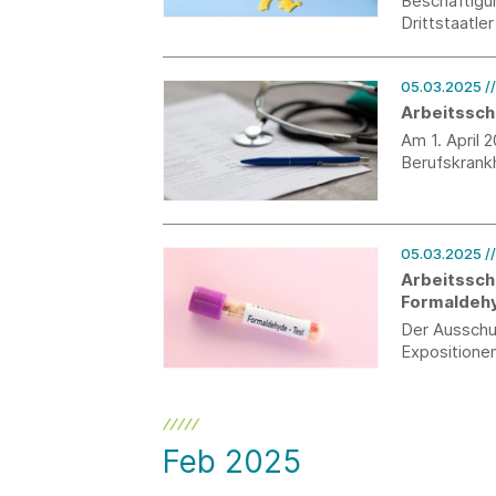
Beschäftigun
Drittstaatle
05.03.2025
/
Arbeitssch
Am 1. April 
Berufskrankh
05.03.2025
/
Arbeitssch
Formaldehy
veröffentli
Der Ausschu
Expositionen
Feb 2025