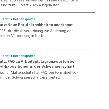
gserlaubnisse für aus der Ukraine geflüchtete
r sind zum 5. März 2025 ausgelaufen.
/ Recht + Betriebspraxis
utz: Neue Berufskrankheiten anerkannt
2025 tritt die 6. Verordnung zur Änderung der
eiten-Verordnung in Kraft.
/ Recht + Betriebspraxis
utz: FAQ zu Arbeitsplatzgrenzwerten bei
d-Expositionen in der Schwangerschaft
cht
ss für Mutterschutz hat FAQ bei Formaldehyd-
 in der Schwangerschaft erarbeitet.