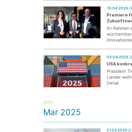
10.04.2025
/
Premiere für
Zukunftsw
Im Rahmen e
württembergi
Innovations
lösungsorien
03.04.2025
/
USA konkre
Präsident Tr
Länder weltw
Detail.
Mar 2025
21.03.2025
/