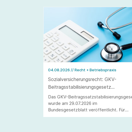
04.08.2026
// Recht + Betriebspraxis
Sozialversicherungsrecht: GKV-
Beitragsstabilisierungsgesetz
veröffentlicht
Das GKV-Beitragssatzstabilisierungsges
wurde am 29.07.2026 im
Bundesgesetzblatt veröffentlicht. Für
Arbeitgeber ergeben sich wesentliche
Änderungen, darunter die Anhebung der
Beitragsbemessungsgrenze sowie die