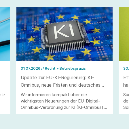
31.07.2026
// Recht + Betriebspraxis
30
Update zur EU-KI-Regulierung: KI-
Ef
Omnibus, neue Fristen und deutsches
ha
Durchführungsgesetz
we
etz
Wir informieren kompakt über die
Sü
wichtigsten Neuerungen der EU-Digital-
de
Omnibus-Verordnung zur KI (KI-Omnibus)
So
und des deutschen Durchführungsgesetzes
al
zur KI-Verordnung (KI-VO)
Um