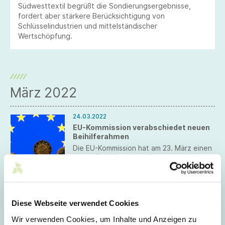
Südwesttextil begrüßt die Sondierungsergebnisse,
fordert aber stärkere Berücksichtigung von
Schlüsselindustrien und mittelständischer
Wertschöpfung.
März 2022
24.03.2022
EU-Kommission verabschiedet neuen
Beihilferahmen
Die EU-Kommission hat am 23. März einen
neuen Beihilferahmen für staatliche
Maßnahmen zur Stützung der Wirtschaft
infolge der Russland-Ukraine-Krise
veröffentlicht und damit den
18.03.2022
beihilferechtlichen Spielraum zunächst bis
Zügige Entlastung gefordert
Ende 2022 erweitert.
Diese Webseite verwendet Cookies
Der Gesamtverband der deutschen
Wir verwenden Cookies, um Inhalte und Anzeigen zu
Textil- und Modeindustrie appelliert an