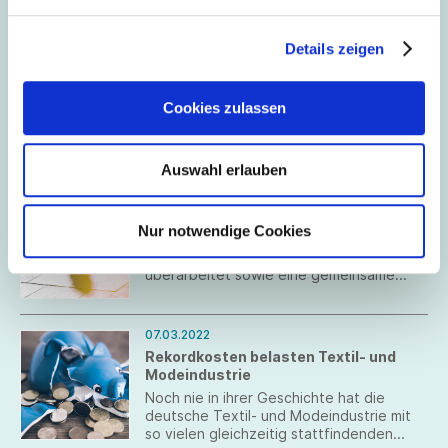
den Entwicklungen rund um die Ukraine.
Details zeigen
10.03.2022
Aktualisierte FAQ zum Krieg in der
Ukraine
Cookies zulassen
Zum 10. März hat die Bundesvereinigung
der Deutschen Arbeitgeberverbände
(BDA) ihren Fragen-Antworten-Katalog
zum Krieg in der Ukraine aktualisiert.
Auswahl erlauben
07.03.2022
FAQ & gemeinsame Erklärung der BDA
Nur notwendige Cookies
Die BDA hat ihren Fragen-Antworten-
Katalog zum Krieg in der Ukraine
überarbeitet sowie eine gemeinsame
Erklärung mit dem DGB veröffentlicht.
07.03.2022
Rekordkosten belasten Textil- und
Modeindustrie
Noch nie in ihrer Geschichte hat die
deutsche Textil- und Modeindustrie mit
so vielen gleichzeitig stattfindenden