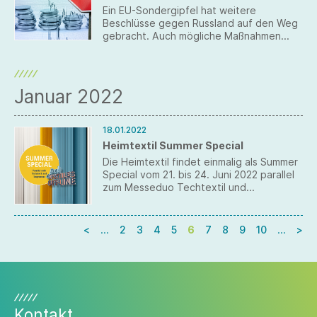
Ein EU-Sondergipfel hat weitere
Beschlüsse gegen Russland auf den Weg
gebracht. Auch mögliche Maßnahmen
gegen Belarus sind in der Pipeline.
Unterdessen hat die Bundesregierung
angekündigt, die Hermes-Bürgschaften
für Russland ab sofort zu streichen.
Januar 2022
18.01.2022
Heimtextil Summer Special
Die Heimtextil findet einmalig als Summer
Special vom 21. bis 24. Juni 2022 parallel
zum Messeduo Techtextil und
Texprocess statt.
<
…
2
3
4
5
6
7
8
9
10
…
>
Kontakt